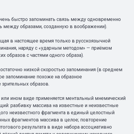
очень быстро запоминать связь между одновременно
зь между образами, созданную в воображении).
щая в настоящее время только в русскоязычной
минания, наряду с «ударным методом» — приёмом
х образов с частями одного образа).
статочно низкой скоростью запоминания (в среднем
кое запоминание похоже на образное
 зрительных образов.
 или ином виде применяется ментальный мнемический
щий: разбивку массива на известные и неизвестные
ого неизвестного фрагмента в единый целостный
нных фрагментов массива в целое; повторение
тогового результата в виде набора ассоциативно