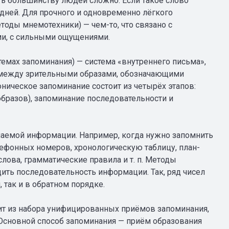
ь большинству людей сложно. Если такое слово
о дней. Для прочного и одновременно лёгкого
оды мнемотехники) — чем-то, что связано с
и, с сильными ощущениями.
мах запоминания) — система «внутреннего письма»,
й между зрительными образами, обозначающими
ческое запоминание состоит из четырёх этапов:
образов), запоминание последовательности и
аемой информации. Например, когда нужно запомнить
лефонных номеров, хронологическую таблицу, план-
лова, грамматические правила и т. п. Методы
ть последовательность информации. Так, ряд чисел
так и в обратном порядке.
ит из набора унифицированных приёмов запоминания,
Основной способ запоминания — приём образования