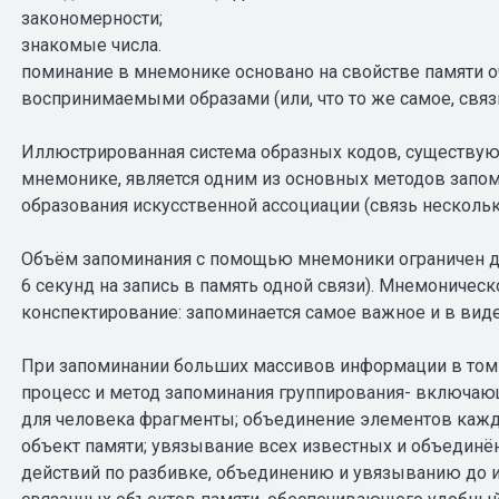
закономерности;
знакомые числа.
поминание в мнемонике основано на свойстве памяти 
воспринимаемыми образами (или, что то же самое, свя
Иллюстрированная система образных кодов, существую
мнемонике, является одним из основных методов запо
образования искусственной ассоциации (связь нескольки
Объём запоминания с помощью мнемоники ограничен до
6 секунд на запись в память одной связи). Мнемоничес
конспектирование: запоминается самое важное и в виде
При запоминании больших массивов информации в том
процесс и метод запоминания группирования- включаю
для человека фрагменты; объединение элементов кажд
объект памяти; увязывание всех известных и объединё
действий по разбивке, объединению и увязыванию до и