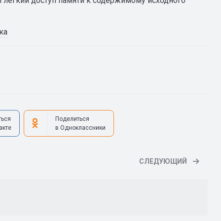
 лёгкий доступ памяти к содержимому исходного
ика
ться
Поделиться
акте
в Одноклассники
СЛЕДУЮЩИЙ