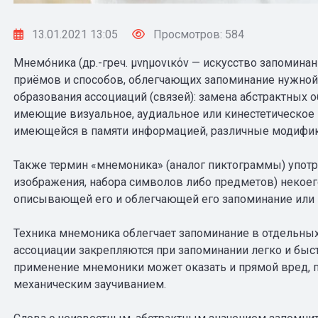
13.01.2021 13:05
Просмотров: 584
Мнемо́ника (др.-греч. μνημονικόν — искусство запомина
приёмов и способов, облегчающих запоминание нужно
образования ассоциаций (связей): замена абстрактных о
имеющие визуальное, аудиальное или кинестетическое 
имеющейся в памяти информацией, различные модифик
Также термин «мнемоника» (аналог пиктограммы) употр
изображения, набора символов либо предметов) некоего
описывающей его и облегчающей его запоминание или
Техника мнемоника облегчает запоминание в отдельных
ассоциации закрепляются при запоминании легко и быст
применение мнемоники может оказать и прямой вред, 
механическим заучиванием.