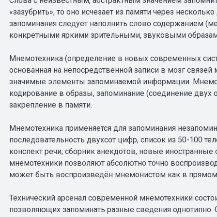
Слова с неизвестным, абстрактным значением запомнит
«зазубрить», то оно исчезает из памяти через нескольк
запоминания следует наполнить слово содержанием (мет
конкретными яркими зрительными, звуковыми образам
Мнемотехника (определение в новых современных систе
основанная на непосредственной записи в мозг связе
значимые элементы запоминаемой информации. Мнемони
кодирование в образы, запоминание (соединение двух 
закрепление в памяти.
Мнемотехника применяется для запоминания незапомин
последовательность двухсот цифр, список из 50-100 те
конспект речи, сборник анекдотов, новые иностранные с
мнемотехники позволяют абсолютно точно воспроизводи
может быть воспроизведён мнемонистом как в прямом, 
Технический арсенал современной мнемотехники состо
позволяющих запоминать разные сведения однотипно. 