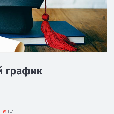
й график
f
ЭЦП