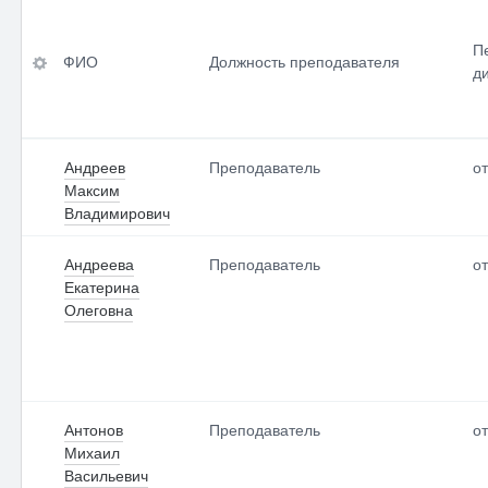
ФИО
Уровень (уровни)
профессиональног
П
о<br>образования,
ФИО
Должность преподавателя
Должность
д
квалификация
преподавателя<br>
Ученая
Перечень
степень<br>(при
преподаваемых<br
Андреев
Преподаватель
от
наличии)
>дисциплин
Максим
Владимирович
Ученое звание<br>
(при наличии)
Андреева
Преподаватель
от
Екатерина
Олеговна
По умолчанию
Антонов
Преподаватель
от
Михаил
Васильевич