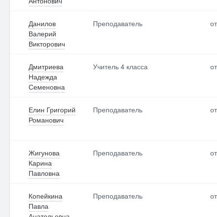
Антонович
Данилов
Преподаватель
от
Валерий
Викторович
Дмитриева
Учитель 4 класса
от
Надежда
Семеновна
Елин Григорий
Преподаватель
от
Романович
Жигунова
Преподаватель
от
Карина
Павловна
Копейкина
Преподаватель
от
Павла
Анатольевна